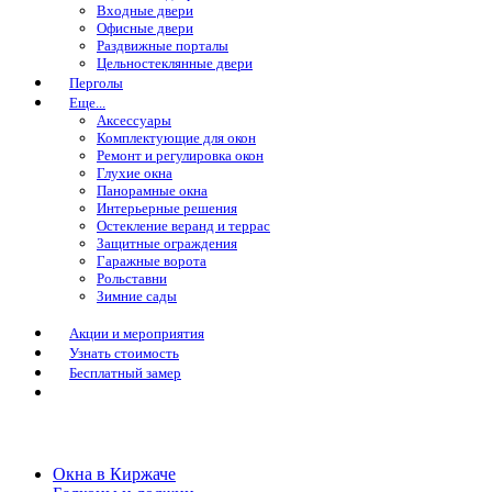
Входные двери
Офисные двери
Раздвижные порталы
Цельностеклянные двери
Перголы
Еще...
Аксессуары
Комплектующие для окон
Ремонт и регулировка окон
Глухие окна
Панорамные окна
Интерьерные решения
Остекление веранд и террас
Защитные ограждения
Гаражные ворота
Рольставни
Зимние сады
Акции и мероприятия
Узнать стоимость
Бесплатный замер
Окна в Киржаче