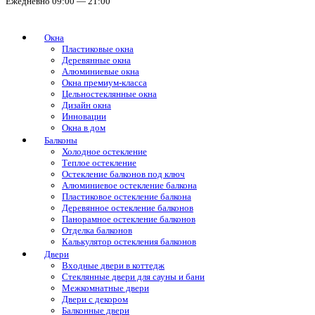
Ежедневно 09:00 — 21:00
Окна
Пластиковые окна
Деревянные окна
Алюминиевые окна
Окна премиум-класса
Цельностеклянные окна
Дизайн окна
Инновации
Окна в дом
Балконы
Холодное остекление
Теплое остекление
Остекление балконов под ключ
Алюминиевое остекление балкона
Пластиковое остекление балкона
Деревянное остекление балконов
Панорамное остекление балконов
Отделка балконов
Калькулятор остекления балконов
Двери
Входные двери в коттедж
Стеклянные двери для сауны и бани
Межкомнатные двери
Двери с декором
Балконные двери