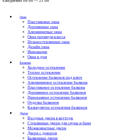
Ежедневно 09:00 — 21:00
Окна
Пластиковые окна
Деревянные окна
Алюминиевые окна
Окна премиум-класса
Цельностеклянные окна
Дизайн окна
Инновации
Окна в дом
Балконы
Холодное остекление
Теплое остекление
Остекление балконов под ключ
Алюминиевое остекление балкона
Пластиковое остекление балкона
Деревянное остекление балконов
Панорамное остекление балконов
Отделка балконов
Калькулятор остекления балконов
Двери
Входные двери в коттедж
Стеклянные двери для сауны и бани
Межкомнатные двери
Двери с декором
Балконные двери