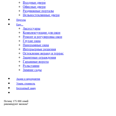
Входные двери
Офисные двери
Раздвижные порталы
Цельностеклянные двери
Перголы
Еще...
Аксессуары
Комплектующие для окон
Ремонт и регулировка окон
Глухие окна
Панорамные окна
Интерьерные решения
Остекление веранд и террас
Защитные ограждения
Гаражные ворота
Рольставни
Зимние сады
Акции и мероприятия
Узнать стоимость
Бесплатный замер
Почему
175 000 семей
рекомендуют экоокна?