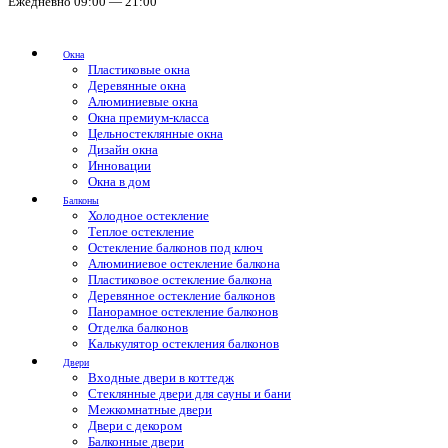
Ежедневно 09:00 — 21:00
Окна
Пластиковые окна
Деревянные окна
Алюминиевые окна
Окна премиум-класса
Цельностеклянные окна
Дизайн окна
Инновации
Окна в дом
Балконы
Холодное остекление
Теплое остекление
Остекление балконов под ключ
Алюминиевое остекление балкона
Пластиковое остекление балкона
Деревянное остекление балконов
Панорамное остекление балконов
Отделка балконов
Калькулятор остекления балконов
Двери
Входные двери в коттедж
Стеклянные двери для сауны и бани
Межкомнатные двери
Двери с декором
Балконные двери