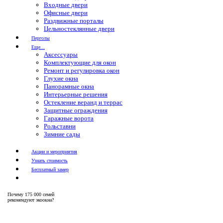
Входные двери
Офисные двери
Раздвижные порталы
Цельностеклянные двери
Перголы
Еще...
Аксессуары
Комплектующие для окон
Ремонт и регулировка окон
Глухие окна
Панорамные окна
Интерьерные решения
Остекление веранд и террас
Защитные ограждения
Гаражные ворота
Рольставни
Зимние сады
Акции и мероприятия
Узнать стоимость
Бесплатный замер
Почему
175 000 семей
рекомендуют экоокна?