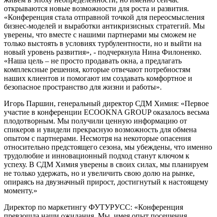
открываются новые возможности для роста и развития.
«Конференция стала отправной точкой для переосмысления
бизнес-моделей и выработки антикризисных стратегий. Мы
уверены, что вместе с нашими партнерами мы сможем не
только выстоять в условиях турбулентности, но и выйти на
новый уровень развития», - подчеркнула Нина Филоненко.
«Наша цель – не просто продавать окна, а предлагать
комплексные решения, которые отвечают потребностям
наших клиентов и помогают им создавать комфортное и
безопасное пространство для жизни и работы».
Игорь Паршин, генеральный директор СДМ Химия: «Первое
участие в конференции ECOOKNA GROUP оказалось весьма
плодотворным. Мы получили ценную информацию от
спикеров и увидели прекрасную возможность для обмена
опытом с партнерами. Несмотря на некоторые опасения
относительно предстоящего сезона, мы убеждены, что именно
трудолюбие и инновационный подход станут ключом к
успеху. В СДМ Химия уверены в своих силах, мы планируем
не только удержать, но и увеличить свою долю на рынке,
опираясь на двузначный прирост, достигнутый к настоящему
моменту.»
Директор по маркетингу ФУТУРУСС: «Конференция
превзошла наши ожидания. Мы, имея опыт посещения