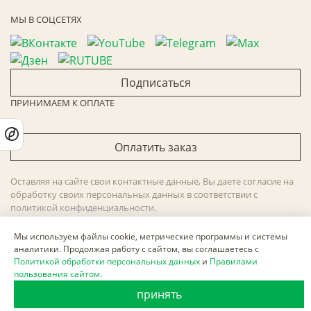
МЫ В СОЦСЕТЯХ
Подписаться
ПРИНИМАЕМ К ОПЛАТЕ
Оплатить заказ
Оставляя на сайте свои контактные данные, Вы даете согласие на
обработку своих персональных данных в соответствии с
политикой конфиденциальности
.
Сайт не является публичной офертой и носит информационный
характер.
Мы используем файлы cookie, метрические программы и системы
аналитики. Продолжая работу с сайтом, вы соглашаетесь с
Политика обработки персональных данных
,
Согласие на
Политикой обработки персональных данных
и
Правилами
пользования сайтом.
обработку персональных данных
,
Согласие на получение
рекламных материалов
.
принять