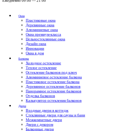
Ежедневно 09:00 — 21:00
Окна
Пластиковые окна
Деревянные окна
Алюминиевые окна
Окна премиум-класса
Цельностеклянные окна
Дизайн окна
Инновации
Окна в дом
Балконы
Холодное остекление
Теплое остекление
Остекление балконов под ключ
Алюминиевое остекление балкона
Пластиковое остекление балкона
Деревянное остекление балконов
Панорамное остекление балконов
Отделка балконов
Калькулятор остекления балконов
Двери
Входные двери в коттедж
Стеклянные двери для сауны и бани
Межкомнатные двери
Двери с декором
Балконные двери