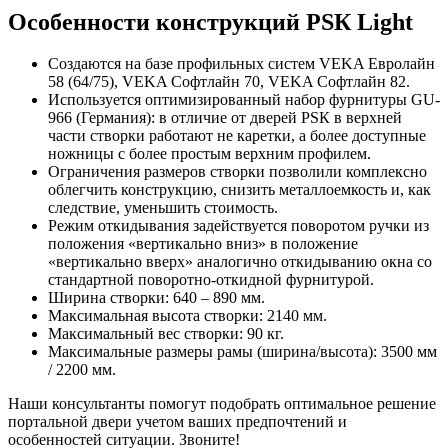
Особенности конструкций PSК Light
Создаются на базе профильных систем VEKA Евролайн
58 (64/75), VEKA Софтлайн 70, VEKA Софтлайн 82.
Используется оптимизированный набор фурнитуры GU-
966 (Германия): в отличие от дверей PSК в верхней
части створки работают не каретки, а более доступные
ножницы с более простым верхним профилем.
Ограничения размеров створки позволили комплексно
облегчить конструкцию, снизить металлоемкость и, как
следствие, уменьшить стоимость.
Режим откидывания задействуется поворотом ручки из
положения «вертикально вниз» в положение
«вертикально вверх» аналогично откидыванию окна со
стандартной поворотно-откидной фурнитурой.
Ширина створки: 640 – 890 мм.
Максимальная высота створки: 2140 мм.
Максимальный вес створки: 90 кг.
Максимальные размеры рамы (ширина/высота): 3500 мм
/ 2200 мм.
Наши консультанты помогут подобрать оптимальное решение
портальной двери учетом ваших предпочтений и
особенностей ситуации. Звоните!