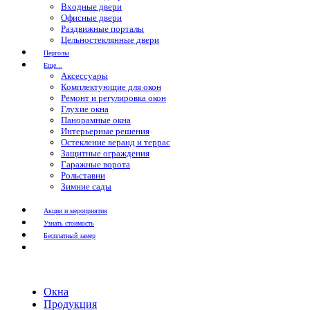
Входные двери
Офисные двери
Раздвижные порталы
Цельностеклянные двери
Перголы
Еще...
Аксессуары
Комплектующие для окон
Ремонт и регулировка окон
Глухие окна
Панорамные окна
Интерьерные решения
Остекление веранд и террас
Защитные ограждения
Гаражные ворота
Рольставни
Зимние сады
Акции и мероприятия
Узнать стоимость
Бесплатный замер
Окна
Продукция