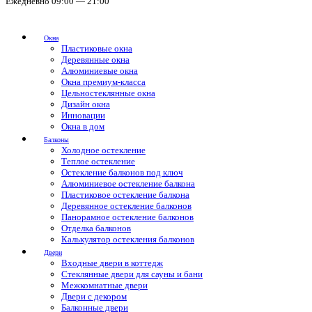
Ежедневно 09:00 — 21:00
Окна
Пластиковые окна
Деревянные окна
Алюминиевые окна
Окна премиум-класса
Цельностеклянные окна
Дизайн окна
Инновации
Окна в дом
Балконы
Холодное остекление
Теплое остекление
Остекление балконов под ключ
Алюминиевое остекление балкона
Пластиковое остекление балкона
Деревянное остекление балконов
Панорамное остекление балконов
Отделка балконов
Калькулятор остекления балконов
Двери
Входные двери в коттедж
Стеклянные двери для сауны и бани
Межкомнатные двери
Двери с декором
Балконные двери