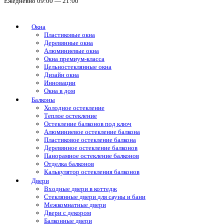
Ежедневно 09:00 — 21:00
Окна
Пластиковые окна
Деревянные окна
Алюминиевые окна
Окна премиум-класса
Цельностеклянные окна
Дизайн окна
Инновации
Окна в дом
Балконы
Холодное остекление
Теплое остекление
Остекление балконов под ключ
Алюминиевое остекление балкона
Пластиковое остекление балкона
Деревянное остекление балконов
Панорамное остекление балконов
Отделка балконов
Калькулятор остекления балконов
Двери
Входные двери в коттедж
Стеклянные двери для сауны и бани
Межкомнатные двери
Двери с декором
Балконные двери