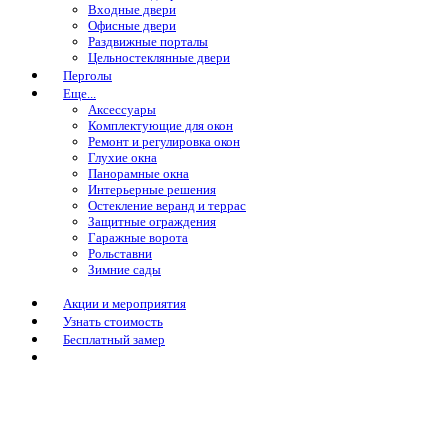
Входные двери
Офисные двери
Раздвижные порталы
Цельностеклянные двери
Перголы
Еще...
Аксессуары
Комплектующие для окон
Ремонт и регулировка окон
Глухие окна
Панорамные окна
Интерьерные решения
Остекление веранд и террас
Защитные ограждения
Гаражные ворота
Рольставни
Зимние сады
Акции и мероприятия
Узнать стоимость
Бесплатный замер